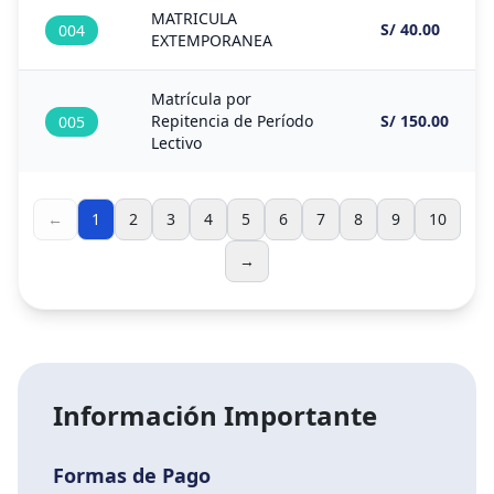
MATRICULA
S/ 40.00
004
EXTEMPORANEA
Matrícula por
Repitencia de Período
S/ 150.00
005
Lectivo
←
1
2
3
4
5
6
7
8
9
10
→
Información Importante
Formas de Pago